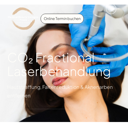
Online Termin buchen
CO₂ Fractional
Laserbehandlung
Hautstraffung, Faltenreduktion & Aknenarben
entfernen