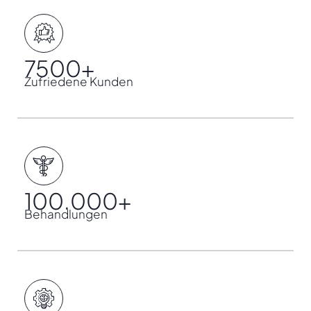
7500
+
Zufriedene Kunden
100.000
+
Behandlungen