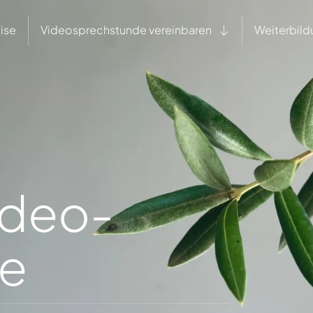
ise
Videosprechstunde vereinbaren
Weiterbild
ideo­
de