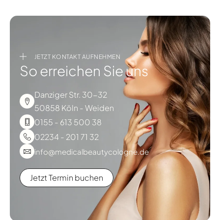
JETZT KONTAKT AUFNEHMEN
So erreichen Sie uns
Danziger Str. 30-32
50858 Köln - Weiden
0155 - 613 500 38
02234 - 201 71 32
info@medicalbeautycologne.de
Jetzt Termin buchen