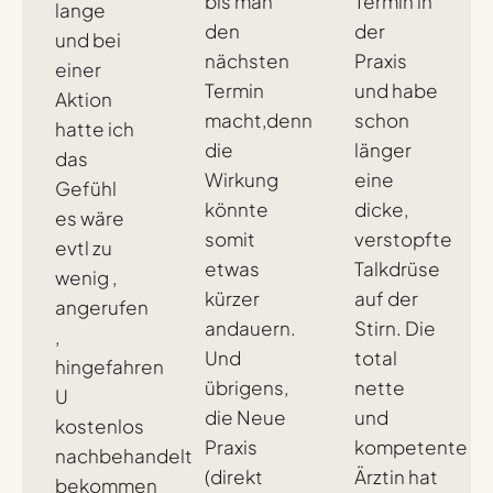
bis man
Termin in
lange
den
der
und bei
nächsten
Praxis
einer
Termin
und habe
Aktion
macht,denn
schon
hatte ich
die
länger
das
Wirkung
eine
Gefühl
könnte
dicke,
es wäre
somit
verstopfte
evtl zu
etwas
Talkdrüse
wenig ,
kürzer
auf der
angerufen
andauern.
Stirn. Die
,
Und
total
hingefahren
übrigens,
nette
U
die Neue
und
kostenlos
Praxis
kompetente
nachbehandelt
(direkt
Ärztin hat
bekommen