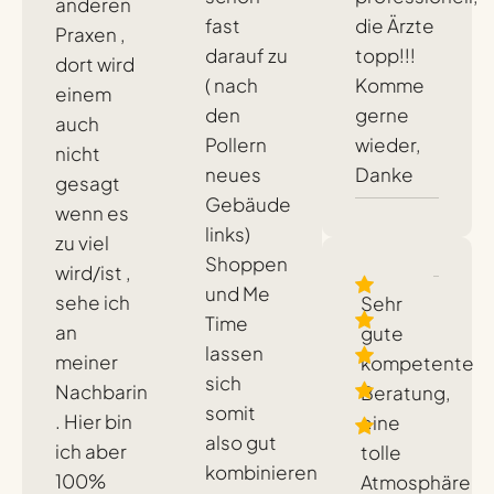
anderen
fast
die Ärzte
Praxen ,
darauf zu
topp!!!
dort wird
( nach
Komme
einem
den
gerne
auch
Pollern
wieder,
nicht
neues
Danke
gesagt
Gebäude
wenn es
links)
zu viel
Shoppen
wird/ist ,
und Me
sehe ich
Sehr
Time
an
gute
lassen
meiner
kompetente
sich
Nachbarin
Beratung,
somit
. Hier bin
eine
also gut
ich aber
tolle
kombinieren
100%
Atmosphäre