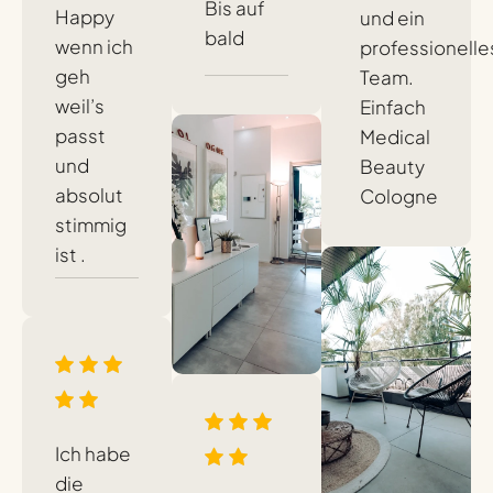
Bis auf
Happy
und ein
bald
wenn ich
professionelle
geh
Team.
weil’s
Einfach
passt
Medical
und
Beauty
absolut
Cologne
stimmig
ist .
Ich habe
die