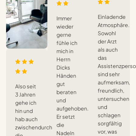
Einladende
Immer
Atmosphäre.
wieder
Sowohl
gerne
der Arzt
fühle ich
als auch
mich in
das
Herrn
Assistenzperso
Dicks
sind sehr
Händen
aufmerksam,
gut
Also seit
freundlich,
beraten
3 Jahren
untersuchen
und
gehe ich
und
aufgehoben.
hin und
schlagen
Er setzt
hab auch
sorgfältig
die
zwischendurch
vor, was
Nadeln
die