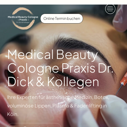
Online Termin buchen
Medical Beauty
Cologne Praxis Dr.
Dick & Kollegen
Ihre Experten für ästhetische Medizin, Botox,
voluminöse Lippen, Plasma & Fadenlifting in
Köln.