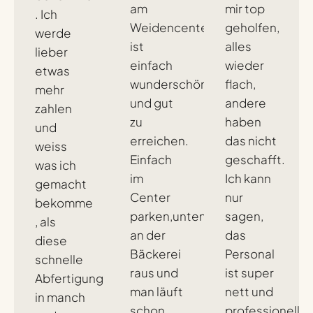
am
mir top
. Ich
Weidencenter)
geholfen,
werde
ist
alles
lieber
einfach
wieder
etwas
wunderschön
flach,
mehr
und gut
andere
zahlen
zu
haben
und
erreichen.
das nicht
weiss
Einfach
geschafft.
was ich
im
Ich kann
gemacht
Center
nur
bekomme
parken,unten
sagen,
, als
an der
das
diese
Bäckerei
Personal
schnelle
raus und
ist super
Abfertigung
man läuft
nett und
in manch
schon
professionell,