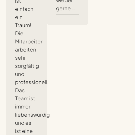
wieder
ist
gerne …
einfach
ein
Traum!
Die
Mitarbeiter
arbeiten
sehr
sorgfältig
und
professionell.
Das
Team ist
immer
liebenswürdig
und es
ist eine