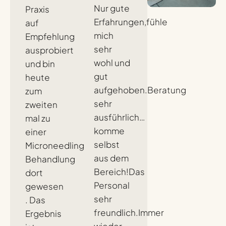
Nur gute
Praxis
Erfahrungen,fühle
auf
mich
Empfehlung
sehr
ausprobiert
wohl und
und bin
gut
heute
aufgehoben.Beratung
zum
sehr
zweiten
ausführlich…
mal zu
komme
einer
selbst
Microneedling
aus dem
Behandlung
Bereich!Das
dort
Personal
gewesen
sehr
. Das
freundlich.Immer
Ergebnis