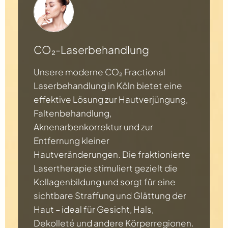
CO₂-Laserbehandlung
Unsere moderne CO₂ Fractional
Laserbehandlung in Köln bietet eine
effektive Lösung zur Hautverjüngung,
Faltenbehandlung,
Aknenarbenkorrektur und zur
Entfernung kleiner
Hautveränderungen. Die fraktionierte
Lasertherapie stimuliert gezielt die
Kollagenbildung und sorgt für eine
sichtbare Straffung und Glättung der
Haut – ideal für Gesicht, Hals,
Dekolleté und andere Körperregionen.