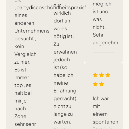
möglich
nur
„partydiscoschöhnheitspraxis“
ist und
wirklich
eines
was
dort an,
anderen
nicht.
wo es
Unternehmens
Sehr
nötig ist.
besucht ,
angenehm.
Zu
kein
erwähnen
Vergleich
jedoch
zu hier.
ist (so
Es ist
habe ich
immer
meine
top , es
Erfahrung
halt bei
gemacht)
Ich war
mir je
nicht zu
mit
nach
lange zu
einem
Zone
warten,
spontanen
sehr sehr